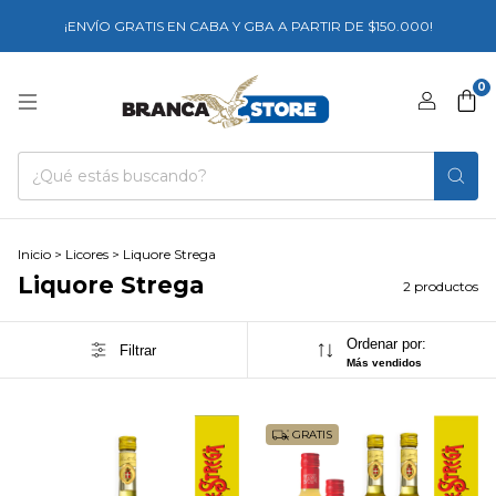
¡ENVÍO GRATIS EN CABA Y GBA A PARTIR DE $150.000!
0
Inicio
>
Licores
>
Liquore Strega
Liquore Strega
2 productos
Ordenar por:
Filtrar
Más vendidos
GRATIS