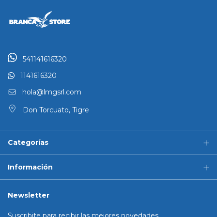
541141616320
1141616320
hola@lmgsrl.com
Don Torcuato, Tigre
Categorías
Información
Newsletter
Suscribite para recibir las mejores novedades