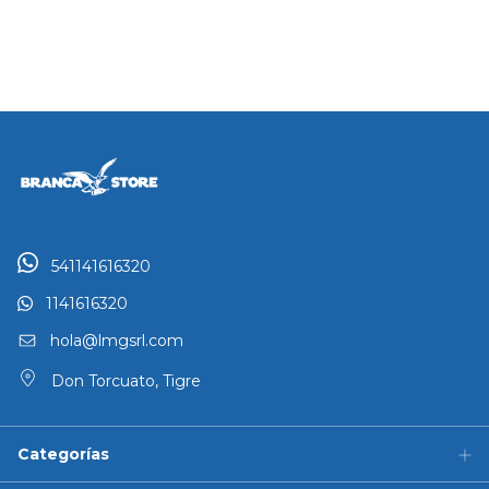
541141616320
1141616320
hola@lmgsrl.com
Don Torcuato, Tigre
Categorías