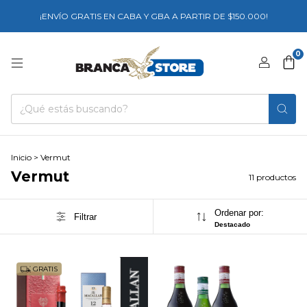
¡ENVÍO GRATIS EN CABA Y GBA A PARTIR DE $150.000!
0
Inicio
>
Vermut
Vermut
11 productos
Ordenar por:
Filtrar
Destacado
GRATIS