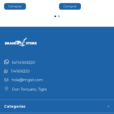
541141616320
1141616320
hola@lmgsrl.com
Don Torcuato, Tigre
Categorías