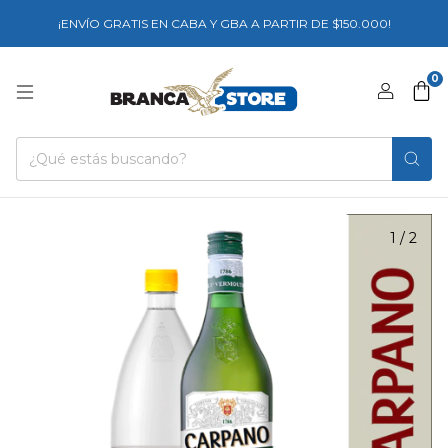
¡ENVÍO GRATIS EN CABA Y GBA A PARTIR DE $150.000!
0
1
/
2