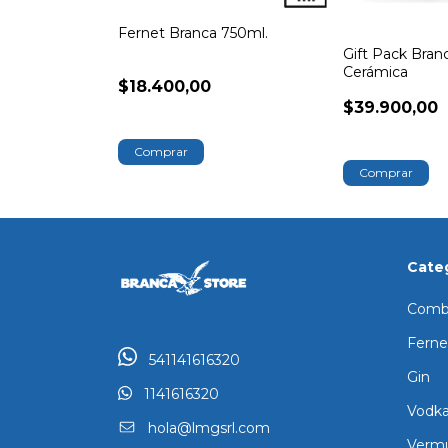
Fernet Branca 750ml.
Gift Pack Bran
Cerámica
$18.400,00
$39.900,00
Cate
Comb
Ferne
541141616320
Gin
1141616320
Vodk
hola@lmgsrl.com
Verm