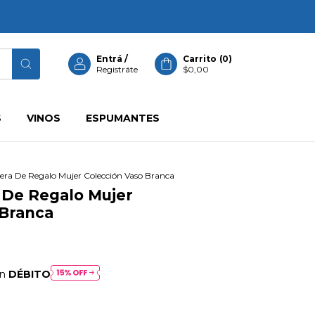
Entrá
/
Carrito
(
0
)
Registráte
$0,00
S
VINOS
ESPUMANTES
a De Regalo Mujer Colección Vaso Branca
De Regalo Mujer
 Branca
on
DÉBITO