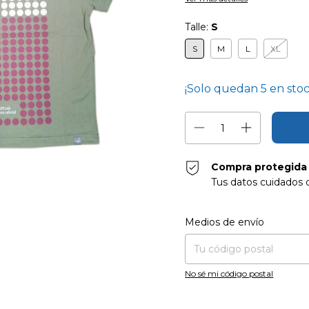
Talle:
S
S
M
L
XL
¡Solo quedan
5
en stoc
Compra protegida
Tus datos cuidados 
Entregas para el CP:
Medios de envío
No sé mi código postal