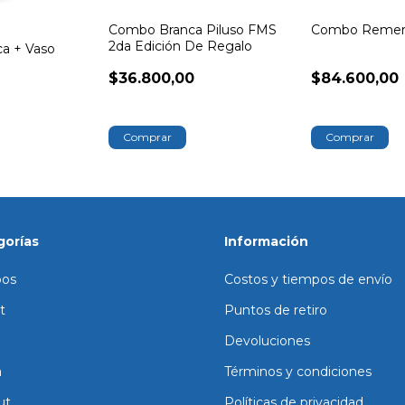
Combo Branca Piluso FMS
Combo Remera
2da Edición De Regalo
ca + Vaso
$36.800,00
$84.600,00
Comprar
gorías
Información
os
Costos y tiempos de envío
t
Puntos de retiro
Devoluciones
a
Términos y condiciones
ut
Políticas de privacidad