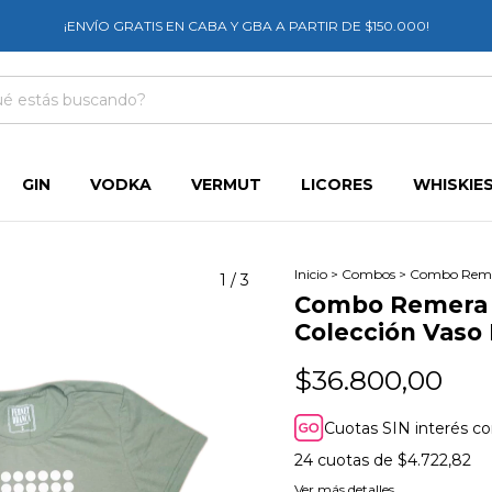
¡ENVÍO GRATIS EN CABA Y GBA A PARTIR DE $150.000!
GIN
VODKA
VERMUT
LICORES
WHISKIE
Inicio
>
Combos
>
Combo Remer
1
/
3
Combo Remera 
Colección Vaso
$36.800,00
Cuotas SIN interés c
24
cuotas de
$4.722,82
Ver más detalles