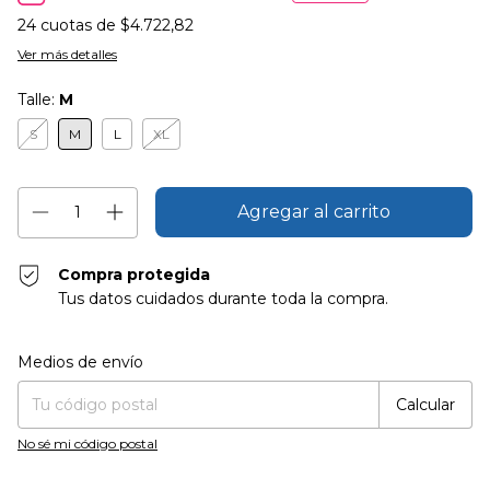
24
cuotas de
$4.722,82
Ver más detalles
Talle:
M
S
M
L
XL
Compra protegida
Tus datos cuidados durante toda la compra.
Entregas para el CP:
Cambiar CP
Medios de envío
Calcular
No sé mi código postal