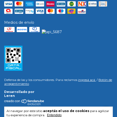
Medios de envío
Defensa de las y los consumidores. Para reclamos
ingresá acá.
/
Botón de
arrepentimiento
Desarrollado por
Leren
Copyright Fratelli Branca - 30712385797 - 2026. Todos los derechos
Al navegar por este sitio
aceptás el uso de cookies
para agilizar
reservados.
tu experiencia de compra.
Entendido