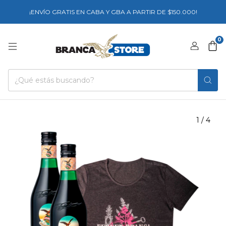
¡ENVÍO GRATIS EN CABA Y GBA A PARTIR DE $150.000!
0
1
/
4