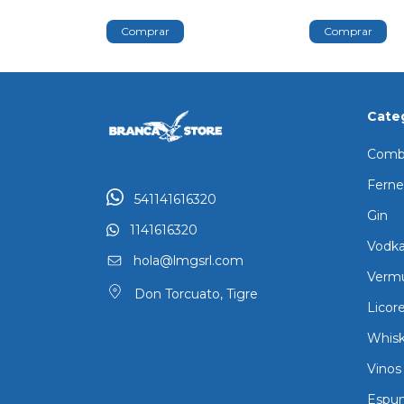
Cate
Comb
Ferne
541141616320
Gin
1141616320
Vodk
hola@lmgsrl.com
Verm
Don Torcuato, Tigre
Licor
Whisk
Vinos
Espu