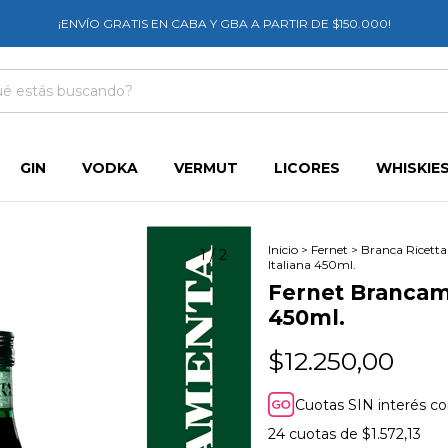
¡ENVÍO GRATIS EN CABA Y GBA A PARTIR DE $150.000!
GIN
VODKA
VERMUT
LICORES
WHISKIE
Inicio
>
Fernet
>
Branca Ricetta 
1
/
2
Italiana 450ml.
Fernet Brancame
450ml.
$12.250,00
Cuotas SIN interés c
24
cuotas de
$1.572,13