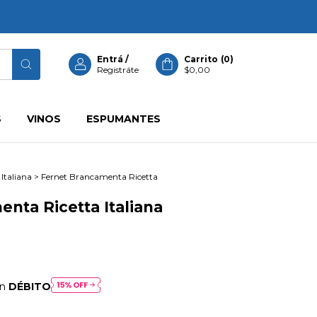
Entrá
/
Carrito
(
0
)
Registráte
$0,00
S
VINOS
ESPUMANTES
Italiana
>
Fernet Brancamenta Ricetta
nta Ricetta Italiana
on
DÉBITO