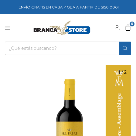
¡ENVÍO GRATIS EN CABA Y GBA A PARTIR DE $150.000!
0
1
/
2