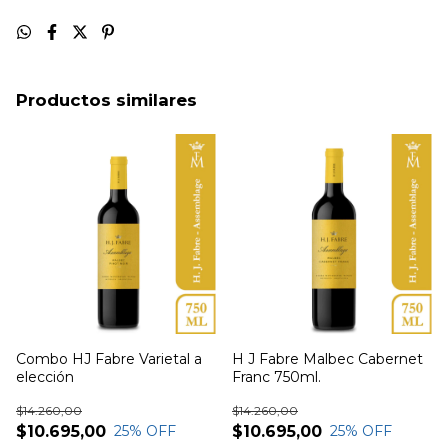
Productos similares
Combo HJ Fabre Varietal a
H J Fabre Malbec Cabernet
elección
Franc 750ml.
$14.260,00
$14.260,00
$10.695,00
$10.695,00
25
% OFF
25
% OFF