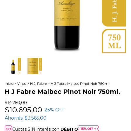
Inicio
>
Vinos
>
H J. Fabre
>
H J Fabre Malbec Pinot Noir 750ml.
H J Fabre Malbec Pinot Noir 750ml.
$14.260,00
$10.695,00
25
% OFF
Ahorrás:
$3.565,00
Cuotas SIN interés con
DÉBITO