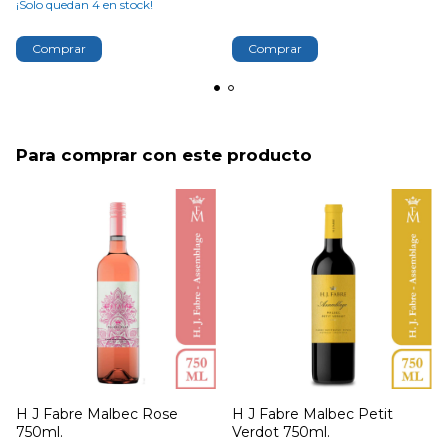
¡Solo quedan
4
en stock!
Comprar
Para comprar con este producto
H J Fabre Malbec Rose
H J Fabre Malbec Petit
750ml.
Verdot 750ml.