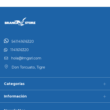
541141616320
1141616320
hola@lmgsrl.com
Don Torcuato, Tigre
Categorías
Información