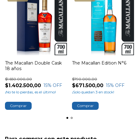
The Macallan Double Cask
The Macallan Edition N°6
18 años
$1.650.000,00
$790.000,00
$1.402.500,00
$671.500,00
15
% OFF
15
% OFF
¡No te lo pierdas, es el último!
¡Solo quedan
3
en stock!
Para comprar con este producto