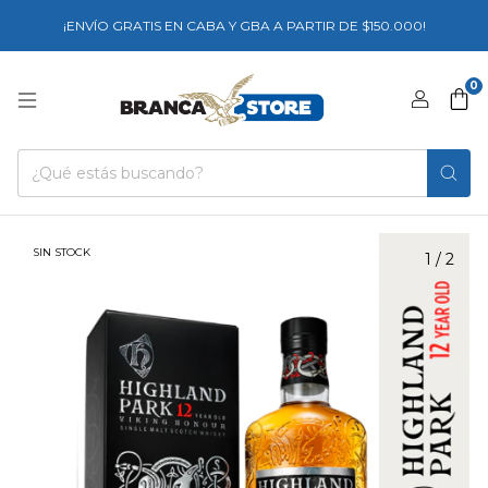
¡ENVÍO GRATIS EN CABA Y GBA A PARTIR DE $150.000!
0
SIN STOCK
1
/
2