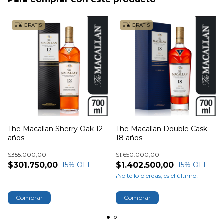
GRATIS
GRATIS
The Macallan Sherry Oak 12
The Macallan Double Cask
años
18 años
$355.000,00
$1.650.000,00
$301.750,00
$1.402.500,00
15
% OFF
15
% OFF
¡No te lo pierdas, es el último!