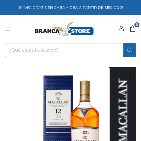
¡ENVÍO GRATIS EN CABA Y GBA A PARTIR DE $150.000!
0
1
/
2