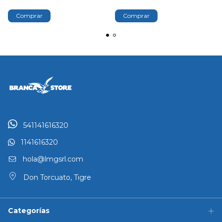
541141616320
1141616320
hola@lmgsrl.com
Don Torcuato, Tigre
Categorías