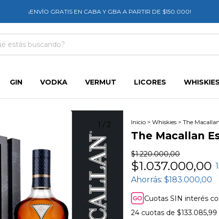
¡ENVÍO GRATIS EN CABA Y GBA A PARTIR DE $150.000!
GIN
VODKA
VERMUT
LICORES
WHISKIE
Inicio
>
Whiskies
>
The Macalla
1
/
2
The Macallan E
$1.220.000,00
$1.037.000,00
Ahorrás:
$183.000,00
Cuotas SIN interés c
24
cuotas de
$133.085,99