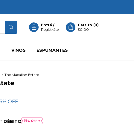
Entrá
/
Carrito
(
0
)
Registráte
$0,00
S
VINOS
ESPUMANTES
n
>
The Macallan Estate
state
15
% OFF
on
DÉBITO