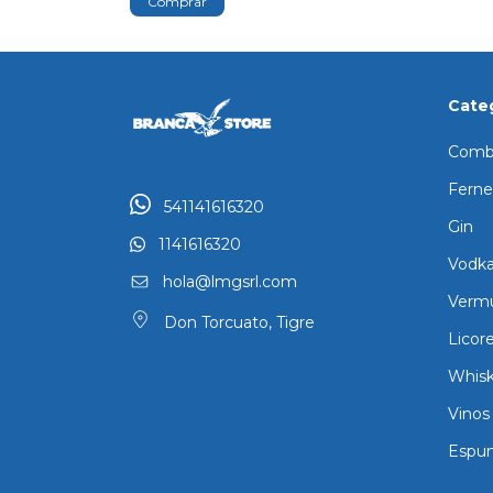
Cate
Comb
Ferne
541141616320
Gin
1141616320
Vodk
hola@lmgsrl.com
Verm
Don Torcuato, Tigre
Licor
Whisk
Vinos
Espu