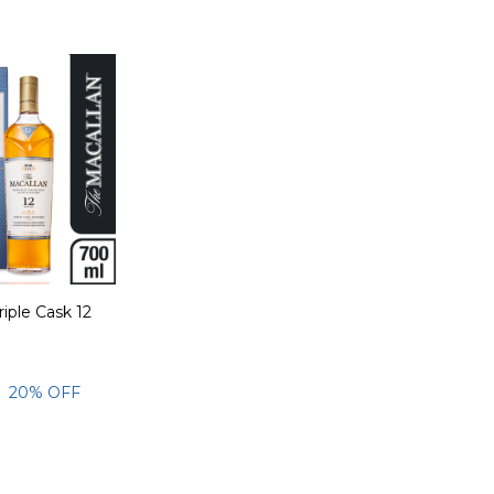
riple Cask 12
0
20
% OFF