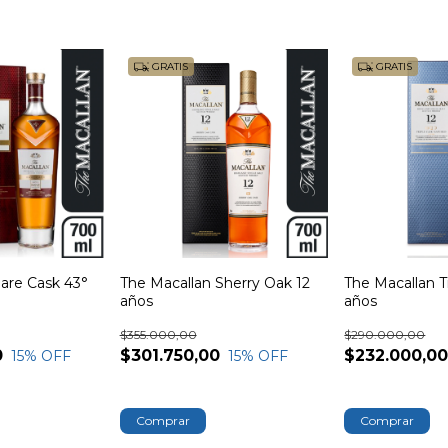
GRATIS
GRATIS
are Cask 43°
The Macallan Sherry Oak 12
The Macallan T
años
años
$355.000,00
$290.000,00
0
$301.750,00
$232.000,0
15
% OFF
15
% OFF