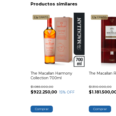
Productos similares
GRATIS
GRATIS
The Macallan Harmony
The Macallan R
Collection 700ml
$1.085.000,00
$1.390.000,00
$922.250,00
$1.181.500,0
15
% OFF